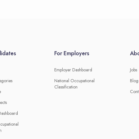
idates
For Employers
Abo
Employer Dashboard
Jobs
egories
National Occupational
Blog
Classification
e
Cont
ects
Dashboard
cupational
n